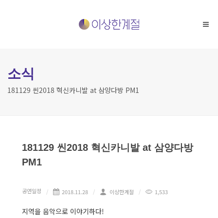
본
문
바
로
가
기
소식
181129 씬2018 혁신카니발 at 삼양다방 PM1
181129 씬2018 혁신카니발 at 삼양다방
PM1
공연일정
2018.11.28
이상한계절
1,533
지역을 음악으로 이야기하다!