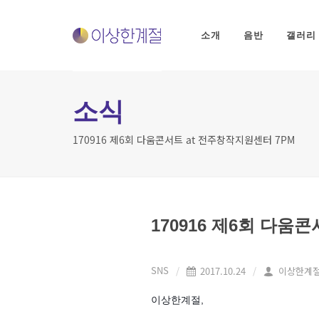
본
문
바
소개
음반
갤러리
로
가
기
소식
170916 제6회 다움콘서트 at 전주창작지원센터 7PM
170916 제6회 다움
SNS
2017.10.24
이상한계
이상한계절,