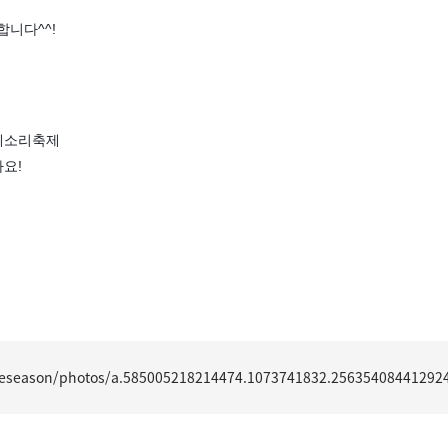
합니다^^!
세계소리축제
요!
geseason/photos/a.585005218214474.1073741832.25635408441292